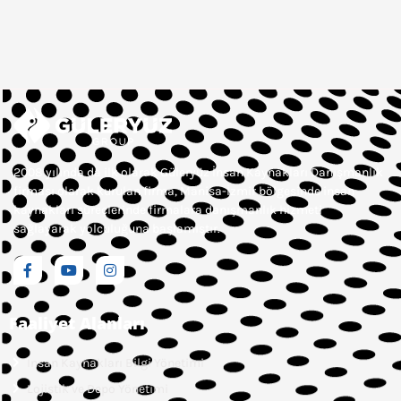
2008 yılında da ilk olarak Güleryüz İnsan Kaynakları Danışmanlık
firması olarak kurulan firma, Manisa-İzmir bölgesinde insan
kaynakları süreçlerinde firmalara danışmanlık hizmeti
sağlayarak yolculuğuna başlamıştır.
Faaliyet Alanları
İnsan Kaynakları Bilgi Yönetimi
Lojistik ve Depo Yönetimi